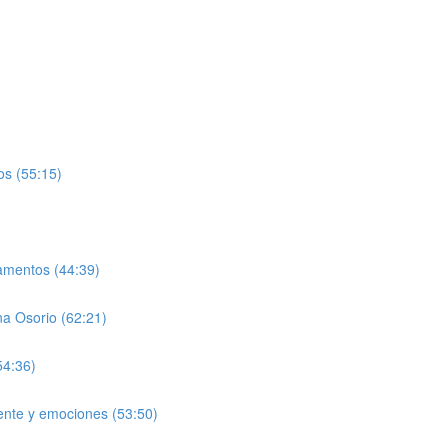
os (55:15)
camentos (44:39)
ana Osorio (62:21)
54:36)
ente y emociones (53:50)