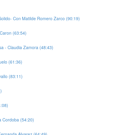
Solido- Con Matilde Romero Zarco (90:19)
 Caron (63:54)
sa - Claudia Zamora (48:43)
uelo (61:36)
allo (83:11)
)
4:08)
ka Cordoba (54:20)
Fernanda Alvarez (64:49)