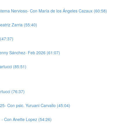
Sistema Nervioso- Con María de los Ángeles Cazaux (60:58)
atriz Zarria (55:40)
 (47:37)
 Jenny Sánchez- Feb 2026 (61:07)
rtucci (85:51)
tucci (76:37)
5- Con psic. Yuruani Carvallo (45:04)
4 - Con Anette Lopez (54:26)